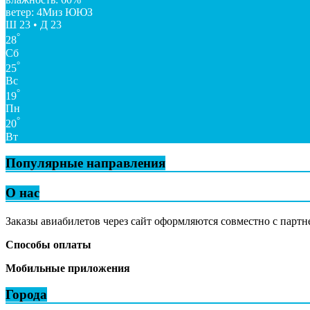
ветер: 4Миз ЮЮЗ
Ш 23 • Д 23
°
28
Сб
°
25
Вс
°
19
Пн
°
20
Вт
Популярные направления
О нас
Заказы авиабилетов через сайт оформляются совместно с партн
Способы оплаты
Мобильные приложения
Города