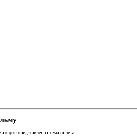
ульму
а карте представлена схема полета.
Казань