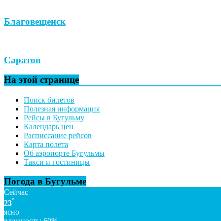
Благовещенск
Саратов
На этой странице
Поиск билетов
Полезная информация
Рейсы в Бугульму
Календарь цен
Расписсание рейсов
Карта полета
Об аэропорте Бугульмы
Такси и гостиницы
Погода в Бугульме
Сейчас
°
23
ясно
влажность: 60%