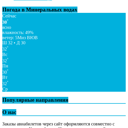
Погода в Минеральных водах
Сейчас
°
30
ясно
влажность: 49%
ветер: 5Миз ВЮВ
Ш 32 • Д 30
°
32
Вс
°
32
Пн
°
30
Вт
°
32
Ср
Популярные направления
О нас
Заказы авиабилетов через сайт оформляются совместно с