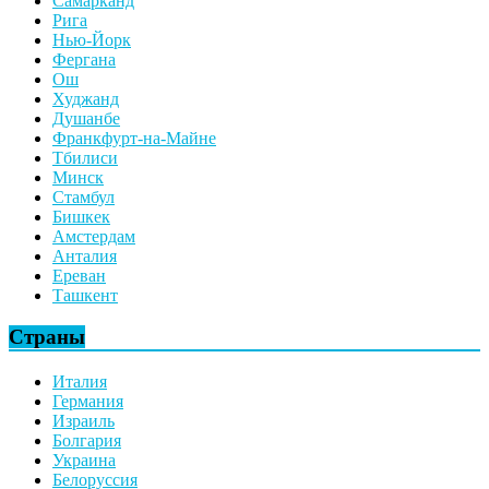
Самарканд
Рига
Нью-Йорк
Фергана
Ош
Худжанд
Душанбе
Франкфурт-на-Майне
Тбилиси
Минск
Стамбул
Бишкек
Амстердам
Анталия
Ереван
Ташкент
Страны
Италия
Германия
Израиль
Болгария
Украина
Белоруссия