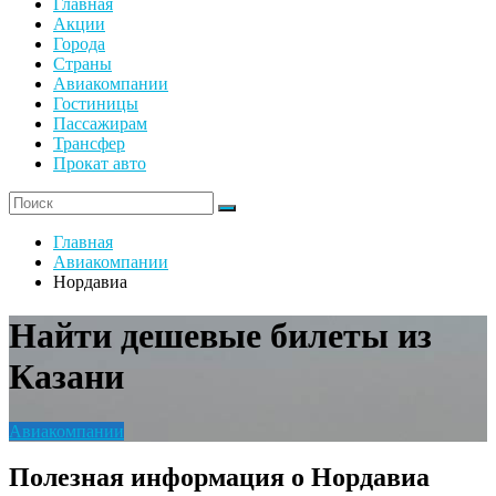
Главная
Акции
Города
Страны
Авиакомпании
Гостиницы
Пассажирам
Трансфер
Прокат авто
Главная
Авиакомпании
Нордавиа
Найти дешевые билеты из
Казани
Авиакомпании
Полезная информация о Нордавиа