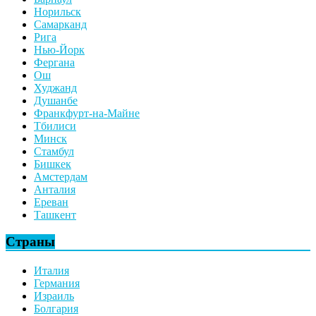
Норильск
Самарканд
Рига
Нью-Йорк
Фергана
Ош
Худжанд
Душанбе
Франкфурт-на-Майне
Тбилиси
Минск
Стамбул
Бишкек
Амстердам
Анталия
Ереван
Ташкент
Страны
Италия
Германия
Израиль
Болгария