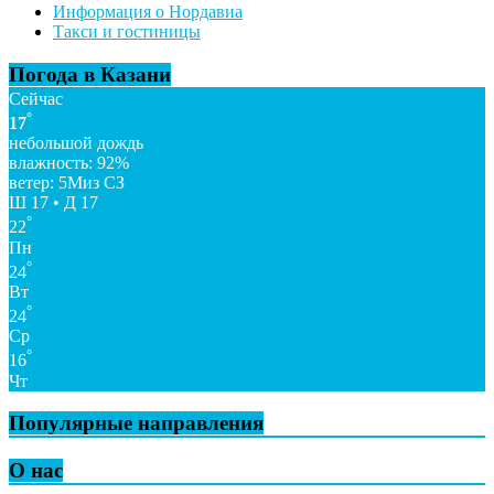
Информация о Нордавиа
Такси и гостиницы
Погода в Казани
Сейчас
°
17
небольшой дождь
влажность: 92%
ветер: 5Миз СЗ
Ш 17 • Д 17
°
22
Пн
°
24
Вт
°
24
Ср
°
16
Чт
Популярные направления
О нас